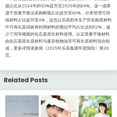
源占比从2024年的50%提升至2025年的64%。这一成果
源于质量平衡法采购树脂占比提升至60%，分类管理可持
续材料占比提升至4%，这也让乐高积木生产所采购原材料
中可再生及回收再利用材料的预估平均占比达到52%，减
少了同等规模的化石基原生材料使用。认证质量平衡材料
由化石基原生原材料与废弃植物油等可再生原材料混合制
成，更多详情请参阅《2025年乐高集团年度报告》第28
页。
Related Posts