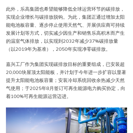
此外，乐高集团也希望能够降低全球运营环节的碳排放，
实现企业增长与碳排放脱钩。为此，集团正通过增加太阳
能电池板容量、逐步停止使用天然气、开展供应商可持续
发展计划等方式，切实减少因生产和销售乐高积木而产生
的温室气体排放，以实现到2032年减少37%碳排放量
（以2019年为基准），2050年实现净零碳排放。
嘉兴工厂作为集团实现碳排放目标的重要组成，已安装超
20,000块屋顶太阳能板，并计划于今年进一步扩容以显著
提升太阳能电池板容量；安装冷却系统回收余热减少天然
气使用；于2025年8月签订可再生能源电力购买协定，向
着100%可再生能源运营迈进。