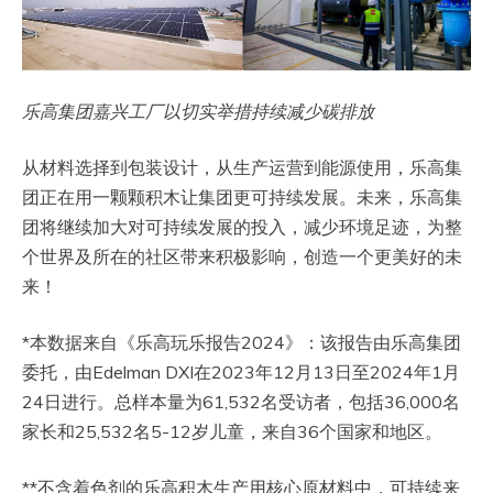
乐高集团嘉兴工厂以切实举措持续减少碳排放
从材料选择到包装设计，从生产运营到能源使用，乐高集
团正在用一颗颗积木让集团更可持续发展。未来，乐高集
团将继续加大对可持续发展的投入，减少环境足迹，为整
个世界及所在的社区带来积极影响，创造一个更美好的未
来！
*本数据来自《乐高玩乐报告2024》：该报告由乐高集团
委托，由Edelman DXI在2023年12月13日至2024年1月
24日进行。总样本量为61,532名受访者，包括36,000名
家长和25,532名5-12岁儿童，来自36个国家和地区。
**不含着色剂的乐高积木生产用核心原材料中，可持续来