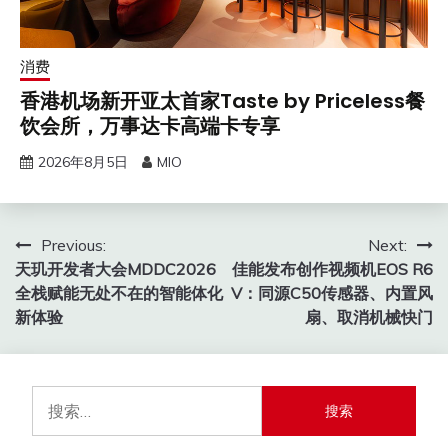
消费
香港机场新开亚太首家Taste by Priceless餐
饮会所，万事达卡高端卡专享
2026年8月5日
MIO
文
Previous:
Next:
天玑开发者大会MDDC2026
佳能发布创作视频机EOS R6
章
全栈赋能无处不在的智能体化
V：同源C50传感器、内置风
导
新体验
扇、取消机械快门
航
搜
索：