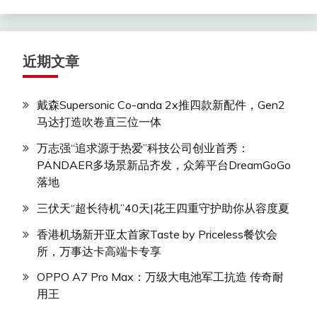
近期文章
戴森Supersonic Co-anda 2x推四款新配件，Gen2
马达打造吹卷直三位一体
万志强“追求源于热爱”科技公司创业首秀：
PANDAER多场景新品齐发，众筹平台DreamGoGo
落地
三伏天“超长待机”40天|花王四重守护助你从容度夏
香港机场新开亚太首家Taste by Priceless餐饮会
所，万事达卡高端卡专享
OPPO A7 Pro Max：万级大电池军工抗造 传奇耐
用王