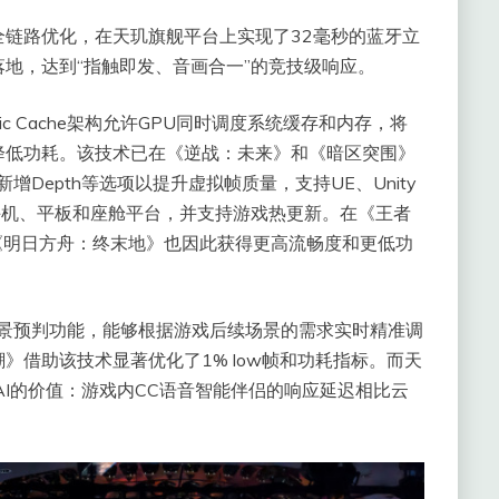
通过全链路优化，在天玑旗舰平台上实现了32毫秒的蓝牙立
地，达到“指触即发、音画合一”的竞技级响应。
ic Cache架构允许GPU同时调度系统缓存和内存，将
降低功耗。该技术已在《逆战：未来》和《暗区突围》
增Depth等选项以提升虚拟帧质量，支持UE、Unity
盖手机、平板和座舱平台，并支持游戏热更新。在《王者
《明日方舟：终末地》也因此获得更高流畅度和更低功
场景预判功能，能够根据游戏后续场景的需求实时精准调
》借助该技术显著优化了1% low帧和功耗指标。而天
侧AI的价值：游戏内CC语音智能伴侣的响应延迟相比云
。