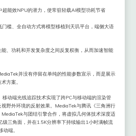
片中超能效NPU的潜力，使常驻轻载AI模型功耗节省
助手，以低门槛、全自动方式将模型移植到天玑平台，端侧大语
性能、功耗和开发复杂度之间反复权衡，从而加速智能
diaTek并没有停留在单纯的性能参数宣示，而是展示
技术方案。
ne（RTP）移动端光线追踪技术实现了跨PC与移动端的渲染管
野外环境的反射效果。MediaTek与腾讯《三角洲行
ediaTek与团结引擎合作，将虚拟几何体技术深度适
级三角面，并在1.5K分辨率下持续输出1小时满帧流
移动端。