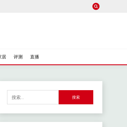
家居
评测
直播
搜
索：