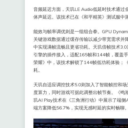
音频延迟方面，天玑LE Audio低延时技术
体声延迟。该技术已在《和平精英》测试服中落
能效与帧率调优则是一组组合拳。GPU Dynam
关键游戏数据通过缓存传输以减少带宽需求并
中实现满帧流畅且更省功耗。天玑倍帧技术3.0新
引擎的插件接入，适配165帧和144帧，覆
荣耀》中，该技术解锁了144帧低功耗体验；
耗。
天玑自适应调控技术5.0则加入了智能帧控和
度算力，同时游戏可据此调整出帧节奏。《鸣潮
玑AI Play技术在《三角洲行动》中展示了端
端方案降低56.7%，实现无感时延的实时畅聊