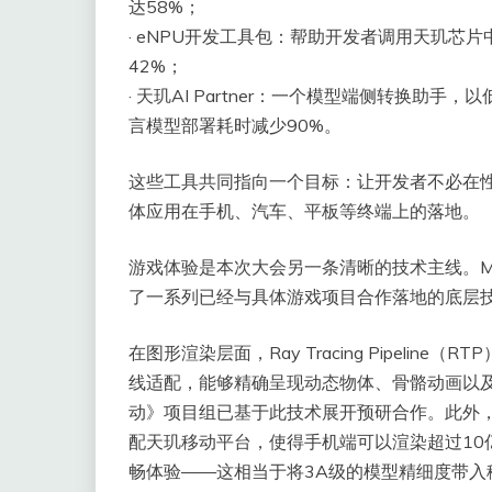
达58%；
· eNPU开发工具包：帮助开发者调用天玑芯
42%；
· 天玑AI Partner：一个模型端侧转换
言模型部署耗时减少90%。
这些工具共同指向一个目标：让开发者不必在
体应用在手机、汽车、平板等终端上的落地。
游戏体验是本次大会另一条清晰的技术主线。Me
了一系列已经与具体游戏项目合作落地的底层
在图形渲染层面，Ray Tracing Pipeli
线适配，能够精确呈现动态物体、骨骼动画以及视
动》项目组已基于此技术展开预研合作。此外，M
配天玑移动平台，使得手机端可以渲染超过10亿
畅体验——这相当于将3A级的模型精细度带入