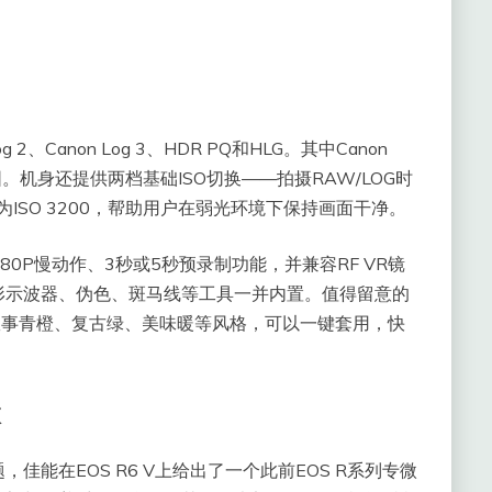
2、Canon Log 3、HDR PQ和HLG。其中Canon
围。机身还提供两档基础ISO切换——拍摄RAW/LOG时
第二档为ISO 3200，帮助用户在弱光环境下保持画面干净。
80P慢动作、3秒或5秒预录制功能，并兼容RF VR镜
波形示波器、伪色、斑马线等工具一并内置。值得留意的
覆盖故事青橙、复古绿、美味暖等风格，可以一键套用，快
微
能在EOS R6 V上给出了一个此前EOS R系列专微