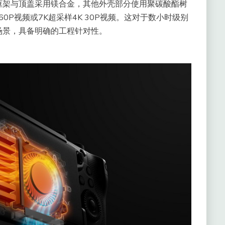
框架与顶盖采用镁合金，其他外壳部分使用聚碳酸酯树
0P视频或7K超采样4K 30P视频。这对于数小时级别
场景，具备明确的工程针对性。