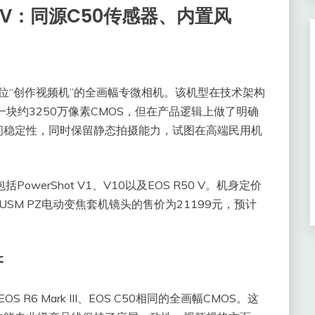
 V：同源C50传感器、内置风
款定位“创作视频机”的全画幅专微相机。该机型在技术架构
50共享同一块约3250万像素CMOS，但在产品逻辑上做了明确
间稳定性，同时保留静态拍摄能力，试图在高端民用机
owerShot V1、V10以及EOS R50 V。机身定价
 IS USM PZ电动变焦套机镜头的售价为21199元，预计
齐
 R6 Mark III、EOS C50相同的全画幅CMOS。这