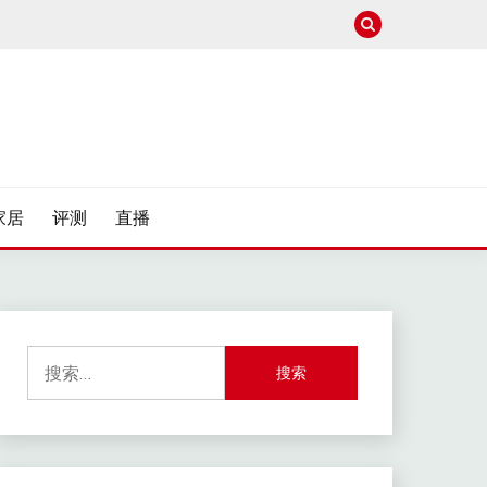
家居
评测
直播
搜
索：