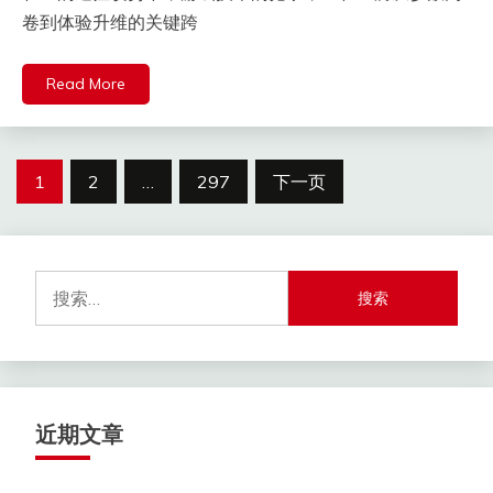
卷到体验升维的关键跨
Read More
文
1
2
…
297
下一页
章
分
搜
页
索：
近期文章