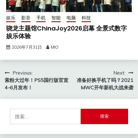
娱乐
影音
手机
智能
电脑
科技
骁龙主题馆ChinaJoy2026启幕 全景式数字
娱乐体验
2026年7月31日
MIO
文
Previous:
Next:
索粉大过年！PS5国行版官宣
准备好换手机了吗？2021
章
4-6月发布！
MWC开年新机大战来袭
导
航
搜
索：