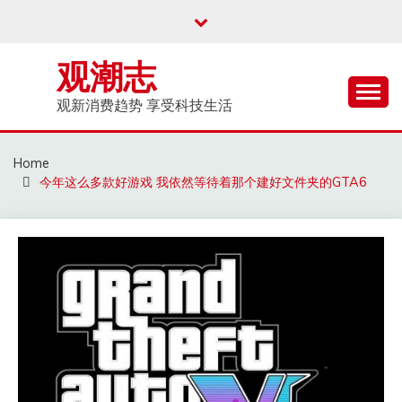
Skip
to
content
观潮志
观新消费趋势 享受科技生活
Home
今年这么多款好游戏 我依然等待着那个建好文件夹的GTA6