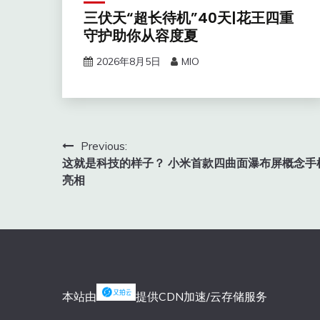
三伏天“超长待机”40天|花王四重
守护助你从容度夏
2026年8月5日
MIO
文
Previous:
这就是科技的样子？ 小米首款四曲面瀑布屏概念手
章
亮相
导
航
本站由
提供CDN加速/云存储服务