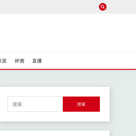
家居
评测
直播
搜
索：