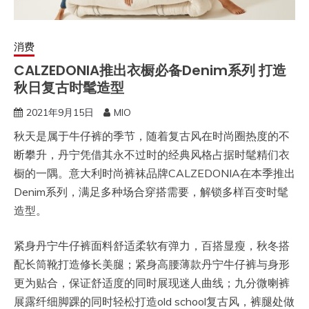
消费
CALZEDONIA推出衣橱必备Denim系列 打造
秋日复古时髦造型
2021年9月15日
MIO
秋天是属于牛仔裤的季节，随着复古风在时尚圈热度的不
断攀升，丹宁凭借其永不过时的经典风格占据时髦精们衣
橱的一隅。意大利时尚裤袜品牌CALZEDONIA在本季推出
Denim系列，满足多种场合穿搭需要，解锁多样百变时髦
造型。
紧身丹宁牛仔裤面料舒适柔软有弹力，百搭显瘦，秋冬搭
配长筒靴打造修长美腿；紧身高腰薄款丹宁牛仔裤与身形
更为贴合，保证舒适度的同时展现迷人曲线；九分微喇裤
展露纤细脚踝的同时轻松打造old school复古风，裤腿处做