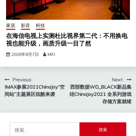
家居
影音
科技
在海信电视上实测杜比视界第二代：不用换电
视也能升级，画质升级一目了然
2026年8月7日
MIO
文
Previous:
Next:
IMAX参展2021ChinaJoy“空
西部数据WD_BLACK新品集
章
间站”主题展区炫酷来袭
结ChinaJoy2021 全系列游戏
导
存储方案就绪
航
搜
索：