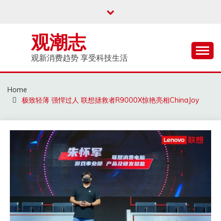
Skip
to
content
观潮志
观新消费趋势 享受科技生活
Home
极致轻薄 强悍过人 联想拯救者R9000X惊艳亮相ChinaJoy