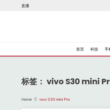
Skip
直播
to
content
首页
科技
手
标签：
vivo S30 mini P
Home
vivo S30 mini Pro