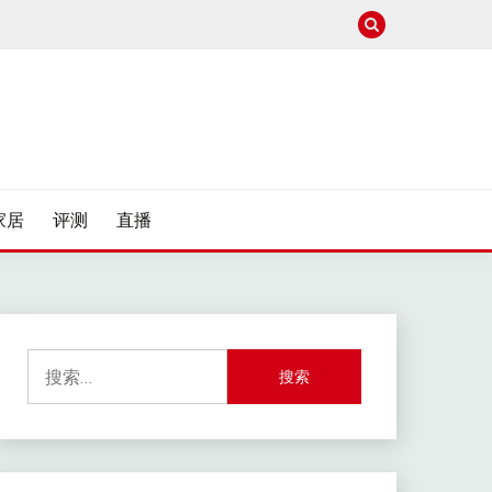
家居
评测
直播
搜
索：