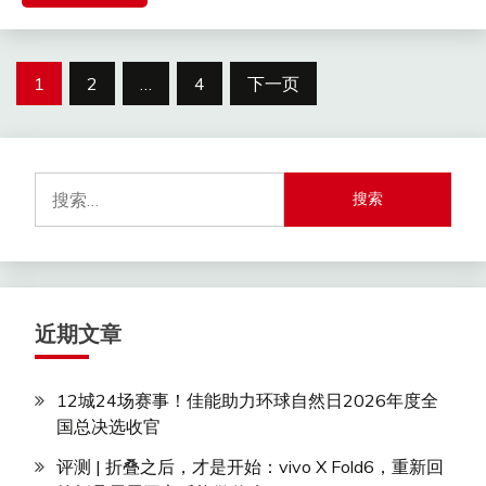
文
1
2
…
4
下一页
章
分
搜
页
索：
近期文章
12城24场赛事！佳能助力环球自然日2026年度全
国总决选收官
评测 | 折叠之后，才是开始：vivo X Fold6，重新回