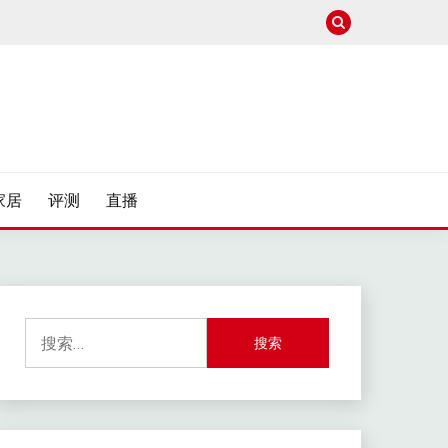
家居
评测
直播
搜
索：