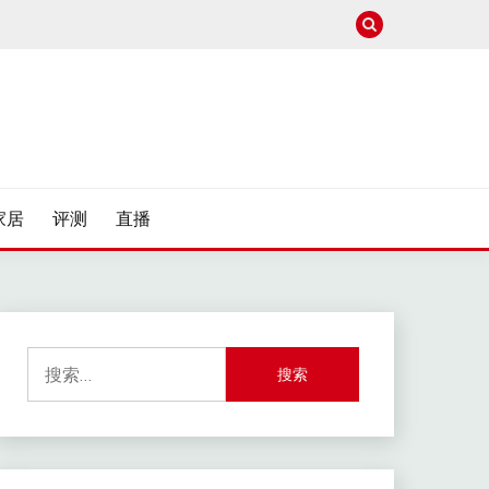
家居
评测
直播
搜
索：