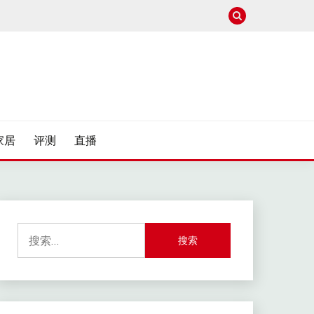
家居
评测
直播
搜
索：