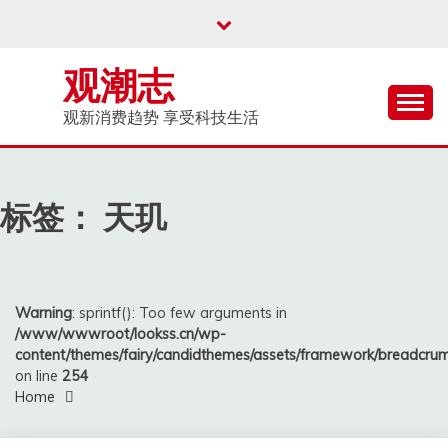
Skip
to
content
观潮志
观新消费趋势 享受科技生活
标签：
天玑
Warning
: sprintf(): Too few arguments in
/www/wwwroot/lookss.cn/wp-
content/themes/fairy/candidthemes/assets/framework/breadcr
on line
254
Home