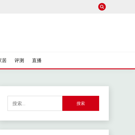
家居
评测
直播
搜
索：