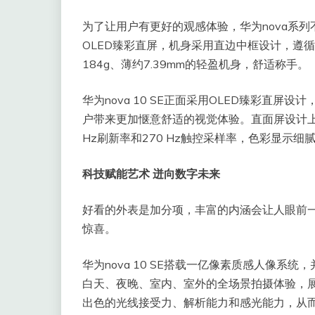
为了让用户有更好的观感体验，华为nova系列不断
OLED臻彩直屏，机身采用直边中框设计，遵
184g、薄约7.39mm的轻盈机身，舒适称手。
华为nova 10 SE正面采用OLED臻彩直屏
户带来更加惬意舒适的视觉体验。直面屏设计上，华
Hz刷新率和270 Hz触控采样率，色彩显示
科技赋能艺术 迸向数字未来
好看的外表是加分项，丰富的内涵会让人眼前一亮
惊喜。
华为nova 10 SE搭载一亿像素质感人像系
白天、夜晚、室内、室外的全场景拍摄体验，展现
出色的光线接受力、解析能力和感光能力，从