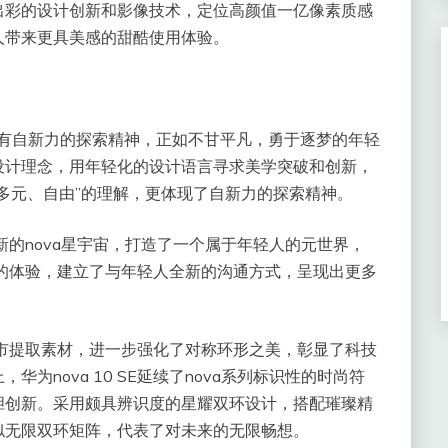
出彩的设计创新和影像技术，定位高颜值一亿像素质感
人带来更具美感的甜酷使用体验。
，代表拥有自新力的探索精神，正如不甘平凡，勇于逐梦的年轻
的设计理念，用年轻化的设计语言寻求美学突破和创新，
多元、自由”的理解，更体现了自新力的探索精神。
新的nova星宇宙，打造了一个属于年轻人的元世界，
新的体验，建立了与年轻人全新的沟通方式，呈现出更多
时尚都市提取素材，进一步强化了对称环形之美，彰显了科技
为nova 10 SE延续了nova系列标识性的时尚符
胆创新。采用颇具辨识度的星耀双环设计，搭配璀璨精
似无限双环矩阵，代表了对未来的无限畅想。