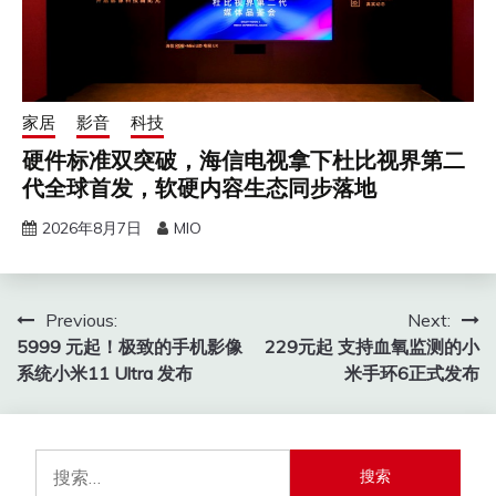
家居
影音
科技
硬件标准双突破，海信电视拿下杜比视界第二
代全球首发，软硬内容生态同步落地
2026年8月7日
MIO
文
Previous:
Next:
5999 元起！极致的手机影像
229元起 支持血氧监测的小
章
系统小米11 Ultra 发布
米手环6正式发布
导
航
搜
索：