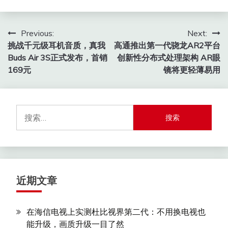
文
Previous:
Next:
挑战千元级耳机音质，真我
高通推出第一代骁龙AR2平台
章
Buds Air 3S正式发布，首销
创新性分布式处理架构 AR眼
导
169元
镜将更轻薄易用
航
搜
索：
近期文章
在海信电视上实测杜比视界第二代：不用换电视也
能升级，画质升级一目了然