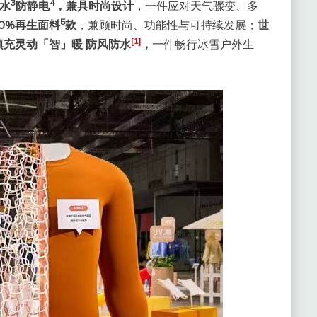
3
4
防水
防静电
，兼具时尚设计
，一件应对天气骤变、多
5
0%再生面料
款
，兼顾时尚、功能性与可持续发展；
世
[1]
填充灵动「智」暖 防风防水
，
一件畅行冰雪户外生