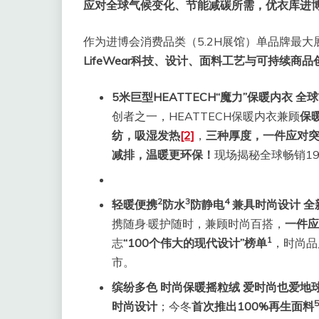
应对全球气候变化、节能减碳所需，优衣库进博巨
作为进博会消费品类（5.2H展馆）单品牌最大展台
LifeWear科技、设计、面料工艺与可持续商品
5
米巨型HEATTECH“魔力”保暖内衣
全球
创者之一，HEATTECH保暖内衣兼顾
保
纺
，吸湿发热
[2]
，
三种厚度，一件应对突
减排，温暖更环保！
现场揭秘全球畅销1
2
3
4
轻暖便携
防水
防静电
兼具时尚设计 全
携随身·暖护随时，兼顾时尚百搭，
一件应
1
志
“100个伟大的现代设计”榜单
，时尚品
市。
缤纷多色
时尚保暖摇粒绒 爱时尚也爱地
5
时尚设计
；今冬
首次推出100%再生面料