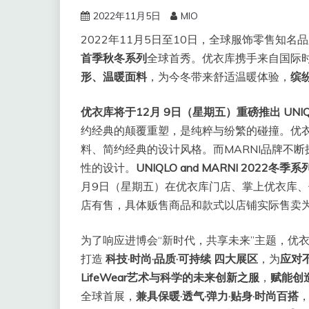
2022年11月5日
MIO
2022年11月5日至10日，全球服饰零售知
首季秋冬系列
全球首秀。优衣库携手来自国际时
形、温暖面料
，为今冬带来舒适温暖体验，
缤
优衣库将于12月 9日（星期五）重磅推出 UNIQL
约经典的颠覆重塑，是纯粹与纷繁的碰撞。优衣库
料、简约经典的设计风格。而MARNI品牌不
性的设计。
UNIQLO and MARNI 202
月9日（星期五）在优衣库门店、掌上优衣库
店有售，具体贩售商品和款式以店铺实际售卖为
为了响应进博会“新时代，共享未来”主题，优
打造
科技·时尚·品质·可持续 四大展区
，为
应对
LifeWear艺术与科学的未来创新之服
，
赋能创
全球首展，
兼具保暖·透气·弹力·贴身·时尚百搭