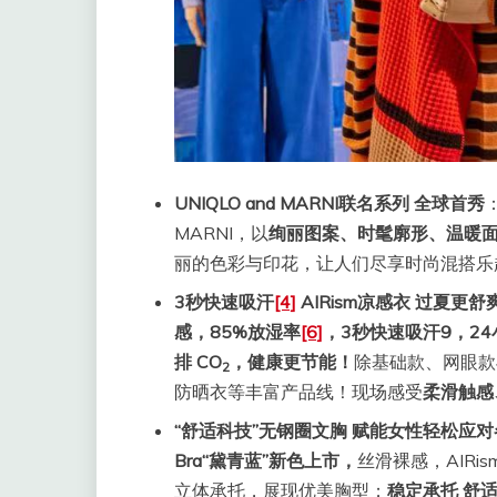
UNIQLO and MARNI
联名系列
全球首秀
MARNI，以
绚丽图案、时髦廓形、温暖
丽的色彩与印花，让人们尽享时尚混搭乐趣
3
秒快速吸汗
[4]
AIRism
凉感衣 过夏更舒
感，85%放湿率
[6]
，3秒快速吸汗
9
，2
排 CO
，健康更节能！
除基础款、网眼款
2
防晒衣等丰富产品线！现场感受
柔滑触感
“舒适科技”无钢圈文胸 赋能女性轻松应
Bra“黛青蓝”新色上市，
丝滑裸感，AIRi
立体承托，展现优美胸型；
稳定承托 舒适