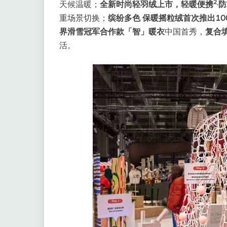
2
天候温暖；
全新时尚轻羽绒上市，轻暖便携
·
重场景切换；
缤纷多色 保暖摇粒绒首次推出10
界滑雪冠军合作款
「
智
」
暖衣
中国首秀，
复合
活。