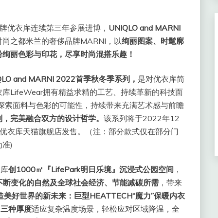
名品牌优衣库连续第三年参展进博，
UNIQLO and MARNI
尚之都米兰的奢侈品牌MARNI，以
绚丽图案、时髦廓
纷绚丽色彩与印花，尽享时尚混搭乐趣！
O and MARNI 2022首季秋冬季系列，
是对优衣库简
LifeWear拥有精益求精的工艺、持续革新的科技面
断探索面料与色彩的可能性，持续带来充满艺术感与前瞻
2冬季系列，完美融合双方的设计哲学。
该系列将于2022年12
、优衣库天猫旗舰店发售。（注：部分款式仅在部分门
准)
衣库
创1000㎡
『LifePark明日乐境』沉浸式公园空间
，
不断变化的自然及全球社会经济、节能减碳所需
，带来
造美好世界的新未来：
巨型HEATTECH“魔力”保暖内衣
，
三种厚度
适应复杂温度场景，轻松应对区域降温，全