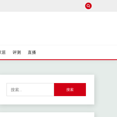
家居
评测
直播
搜
索：