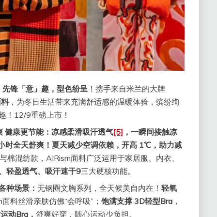
：
先锋「意」趣，型色纷呈
！携手来自米兰的大牌
面料
，为冬日生活带来充满舒适感的温暖体验，缤纷绚
！12/9重磅上市！
爽 健康更节能：
凉感柔滑吸汗透气
[5]
，
一瞬间接触凉
4小时全天舒爽！夏天减少空调依赖，开高
1
℃，助力减
与棉混纺款，AIRism面料广泛运用于家居服、内衣、
、轻盈透气、吸汗速干
9
三大硬核功能。
对各种场景：
无钢圈文胸系列，全天候美自内在！
轻氧
sm面料丝滑亲肤仿佛“会呼吸”；
饱满支撑 3D轻型Bra
，
运动Bra，
舒爽好穿，随心运动少负担。