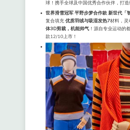
球！携手全球及中国优秀合作伙伴，打造
世界滑雪冠军 平野步梦合作款 新世代
「
复合填充
优质羽绒与吸湿发热
7
材料，灵
体3D剪裁，机能帅气
！源自专业运动的都
款12/10上市！