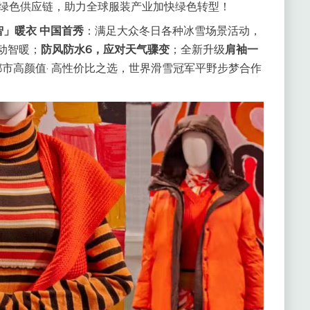
绿色供应链，助力全球服装产业加快绿色转型！
智
」
暖衣
中国首秀
：满足大众冬日各种冰雪场景活动，
动智暖；
防风防水
6
，应对天气骤变
；全新升级
肩袖一
市高颜值· 高性价比之选，世界滑雪冠军平野步梦合作