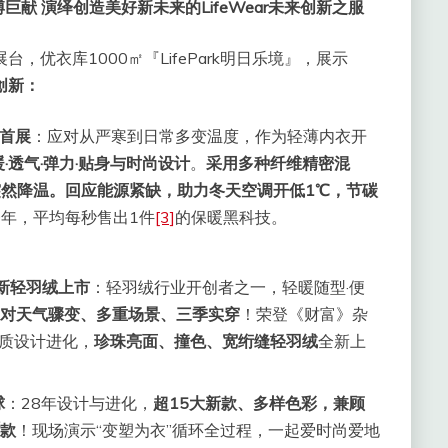
献 演绎创造美好新未来的LifeWear未来创新之服
，优衣库1000㎡『LifePark明日乐境』，展示
创新：
首展
：应对从严寒到日常多变温度，作为轻薄内衣开
暖·透气·弹力·贴身与时尚设计
。
采用多种纤维精密混
然降温。回应能源紧缺，助力冬天空调开低1℃，节碳
9年，平均每秒售出1件
[3]
的保暖黑科技。
新轻羽绒上市
：轻羽绒行业开创者之一，轻暖随型·便
对天气骤变、多重场景、三季实穿
！荣登《财富》杂
质设计进化，
珍珠亮面、撞色、宽绗缝轻羽绒
全新上
球
：28年设计与进化，
超15大新款、多样色彩，兼顾
款
！现场演示“变塑为衣”循环全过程，一起爱时尚爱地