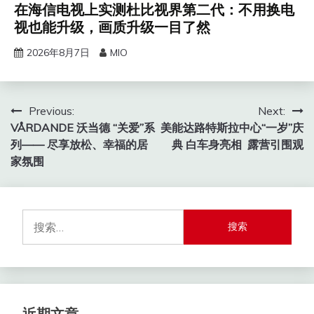
在海信电视上实测杜比视界第二代：不用换电
视也能升级，画质升级一目了然
2026年8月7日
MIO
文
Previous:
Next:
VÅRDANDE 沃当德 “关爱”系
美能达路特斯拉中心“一岁”庆
章
列—— 尽享放松、幸福的居
典 白车身亮相 露营引围观
导
家氛围
航
搜
索：
近期文章