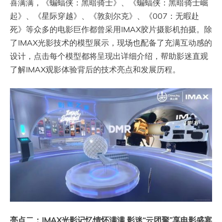
喜满满，《蝙蝠侠：黑暗骑士》、《蝙蝠侠：黑暗骑士崛
起》、《星际穿越》、《敦刻尔克》、《007：无暇赴
死》等众多的电影巨作都曾采用IMAX胶片摄影机拍摄。除
了IMAX光影技术的模型展示，现场也配备了充满互动感的
设计，点击每个模型都将呈现出详细介绍，帮助影迷直观
了解IMAX观影体验背后的技术亮点和发展历程。
亮点二：IMAX光影记忆情怀满满 影迷“云团聚”享电影盛宴