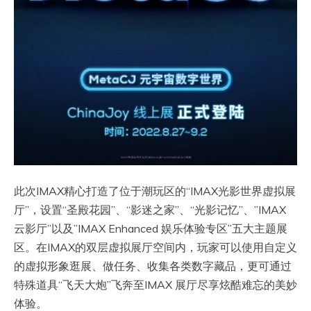
此次IMAX精心打造了位于潮玩区的“IMAX光影世界虚拟展
厅”，设置“圣殿花园”、“影迷之家”、“光影记忆”、”IMAX
云影厅”以及”IMAX Enhanced 娱乐体验专区”五大主题展
区。在IMAX的双层虚拟展厅空间内，玩家可以使用自定义
的虚拟形象逛展、做任务、收集各类数字藏品，更可通过
特殊道具“飞天大炮”飞奔至IMAX 展厅尽享炫酷难忘的美妙
体验。