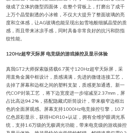
做成了立体的微型四面体，在整个背板上，打磨出了成千
上万个晶莹剔透的小冰锥，不仅大大提升了整面玻璃的亮
度和立体感，让AG玻璃也能呈现出如雪地般细腻晶莹的质
感，而且带来冰凉手感，同时具备非常良好的抗污和防指
纹性能。
120Hz
超窄天际屏 电竞级的游戏操控及显示体验
真我GT2大师探索版搭载6.7英寸120Hz超窄天际屏，采
用直角金属中框设计，质感满满，先进的微缝连接工艺，
去掉了屏幕和边框之间的塑料支架，质感更加通透。新一
代COP封装工艺 ，将下边宽度进一步缩减至2.37mm，屏
占比高达94.2%，搭配隐藏式听筒设计，带来极窄边框出
色的全面屏观感。屏幕支持1000Hz电竞操控引擎，10.7
亿色原彩显示，获得HDR10+认证，拥有全维护眼调光系
统，支持1.6万级的无极调光功能，带来电竞级的游戏操控