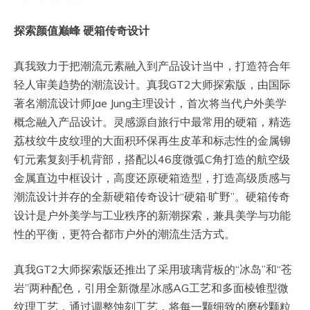
探索颜值巅峰 硬箱传奇设计
真我致力于把潮流元素融入到产品设计当中，打造符合年
轻人审美趋势的潮流设计。真我GT2大师探索版，由国际
著名潮流设计师Jae Jung主理设计，首次将当代户外美学
概念融入产品设计。灵感源自旅行中最常用的硬箱，精选
荔枝纹牛皮纹理的大面积环保再生皮革和标志性的金属铆
钉元素复刻手机背部，搭配以46度微弧C角打造的航空级
金属直边中框设计，高度还原硬箱造型，打造高级质感与
潮流设计并存的全新硬箱传奇设计“硬箱·旷野”。硬箱传奇
设计是户外美学与工业秩序的新潮探索，兼具美学与功能
性的平衡，更符合都市户外的潮流生活方式。
真我GT2大师探索版还推出了采用玻璃背板的“冰岛”和“苍
岩”两种配色，引用全新微星冰感AG工艺和多面棱锥型微
纹理工艺，通过调整蚀刻工艺，将每一颗细致的磨砂颗粒