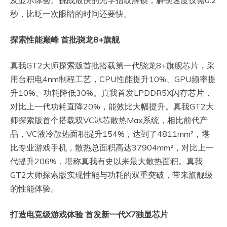
及显示体验。挑战最快的光学指纹解锁，解锁速度仅需0.2
秒，比眨一次眼睛的时间还要快。
探索性能巅峰 首批骁龙8+旗舰
真我GT2大师探索版首批搭载第一代骁龙8+旗舰芯片，采
用台积电4nm制程工艺，CPU性能提升10%、GPU频率提
升10%、功耗降低30%。真我首发LPDDR5X闪存芯片，
对比上一代功耗直降20%，能效比大幅提升。真我GT2大
师探索版首个搭载双VC冰芯散热Max系统，相比前代产
品，VC液冷散热面积提升154%，达到了4811mm²，堪
比专业游戏手机，散热总面积高达37904mm²，对比上一
代提升206%，堪称真我有史以来最大散热面积。真我
GT2大师探索版实现性能与功耗的双重突破，带来旗舰级
的性能体验。
打造电竞级游戏体验 首发新一代X7独显芯片