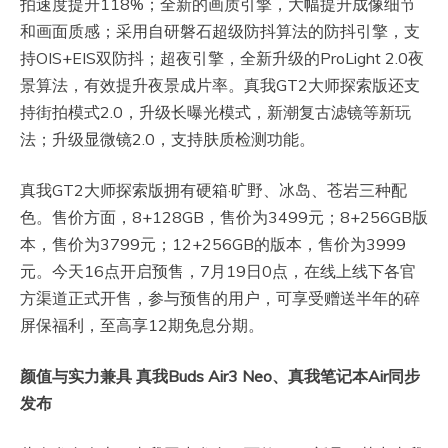
拍速度提升118%；全新的画质引擎，大幅提升成像细节
和画面质感；采用自研磐石超级防抖算法的防抖引擎，支
持OIS+EIS双防抖；超夜引擎，全新升级的ProLight 2.0夜
景算法，有效提升夜景成片率。真我GT2大师探索版还支
持街拍模式2.0，升级长曝光模式，新潮复古滤镜等新玩
法；升级显微镜2.0，支持肤质检测功能。
真我GT2大师探索版拥有硬箱·旷野、冰岛、苍岩三种配
色。售价方面，8+128GB，售价为3499元；8+256GB版
本，售价为3799元；12+256GB的版本，售价为3999
元。今天16点开启预售，7月19日0点，在线上线下各官
方渠道正式开售，参与预售的用户，可享受赠送半年的碎
屏保福利，至高享12期免息分期。
颜值与实力兼具 真我Buds Air3 Neo、真我笔记本Air同步
发布