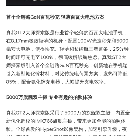
首个全链路GaN百瓦秒充 轻薄百瓦大电池方案
真我GT2大师探索版是行业首个轻薄的百瓦大电池手机，
在8.17mm极致轻薄的机身下配置100W光速秒充和5000
毫安大电池，使得快充、轻薄和长续航三者兼备，25分钟
时间即可充电至100%，彻底缓解续航焦虑。真我GT2大
师探索版引入首个全链路GaN百瓦秒充，创新地在手机端
引入新型氮化镓材料，对比传统电荷泵方案，发热可降低
85%，配合氮化镓充电器，大幅提升充电效率。
5000
万旗舰双主摄 专业有趣的拍照体验
真我GT2大师探索版采用了5000万的旗舰双主摄。内置全
新优化调校的IMX766旗舰主摄，带来更加全能的拍照体
验。全球首发的HyperShot影像架构，加速引擎升级，夜