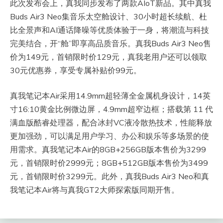
此次发布会上，真我同步发布了两款AIoT新品。其中真我
Buds Air3 Neo集音乐太空舱设计、30小时超长续航、杜
比全景声和AI通话降噪等优质体验于一身，将潮流与科技
完美结合，开“舱”即享高品质音乐。真我Buds Air3 Neo售
价为149元，首销限时价129元，真我老用户还可以领取
30元优惠券，享受专属补贴价99元。
真我笔记本Air采用14.9mm超轻薄全金属机身设计，14英
寸16:10黄金比例微边屏，4.9mm超窄边框；搭载第 11 代
满血版酷睿处理器，配合冰封VC液冷散热技术，性能释放
更加强劲，可以满足用户学习、办公和娱乐等多场景的使
用需求。真我笔记本Air的8GB+256GB版本售价为3299
元，首销限时价2999元；8GB+512GB版本售价为3499
元，首销限时价3299元。此外，真我Buds Air3 Neo和真
我笔记本Air将与真我GT2大师探索版同期开售。