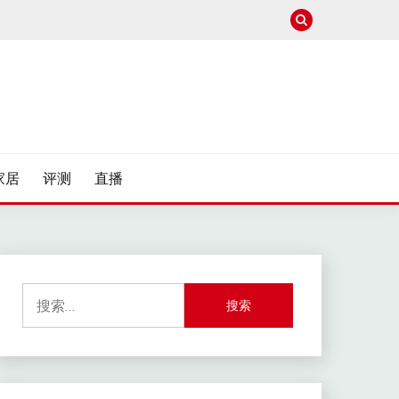
家居
评测
直播
搜
索：