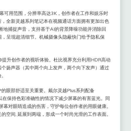
更大的屏幕可用范围，分辨率高达3K，创作者在工作和娱乐时
新，全新灵越系列笔记本在视频通话方面拥有更加出色
以清晰地捕捉声音，支持基于AI的背景降噪功能并消除回
围，呈现超清细节。机械摄像头隐蔽快门给予隐私保
景声®提升创作者的视听体验。杜比视界充分利用HDR高动
四个扬声器（其中两个向上发声，两个向下发声）通过
验。
的眼部舒适至关重要。戴尔灵越Plus系列配备
方案，可以在保持色彩准确性的情况下减少屏幕的有害蓝光。同
用屏幕对眼睛造成的伤害，守护每位创作者的用眼健康。
的空间, 延展到两端，形成一个时尚光滑的工作表面。