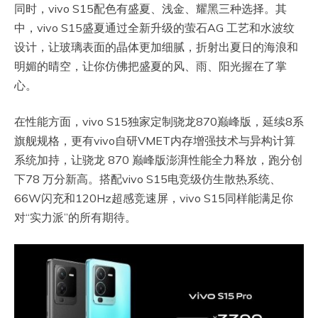
同时，vivo S15配色有盛夏、浅金、耀黑三种选择。其
中，vivo S15盛夏通过全新升级的萤石AG 工艺和水波纹
设计，让玻璃表面的晶体更加细腻，折射出夏日的海浪和
明媚的晴空，让你仿佛把盛夏的风、雨、阳光握在了掌
心。
在性能方面，vivo S15独家定制骁龙870巅峰版，延续8系
旗舰规格，更有vivo自研VMET内存增强技术与异构计算
系统加持，让骁龙 870 巅峰版澎湃性能全力释放，跑分创
下78 万分新高。搭配vivo S15电竞级仿生散热系统、
66W闪充和120Hz超感竞速屏，vivo S15同样能满足你
对“实力派”的所有期待。