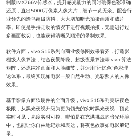
制版IMX766V传感器，提升感光能力的同时确保色彩准确
还原，直出5000万像素人像大片，细节一览无余。配合行
业领先的蜂鸟超级防抖，大大增加暗光拍摄画质和成片
率。即使是手持走动的情况下进行视频拍摄，无需进行过
多画面裁切，也能获得清晰又顺滑的录制效果。
软件方面，vivo S15系列向商业级修图效果看齐，打造影
棚级人像算法，结合夜景降噪、超级夜景算法等 vivo 算法
矩阵，还原纯净画面和人脸细节，并运用“记忆色”色彩理
论体系，最终实现如电影一般自然生动、光彩照人的人像
效果。
基于影像方面软硬件的全面升级，vivo S15系列突破夜色
极限，从黑光夜视升级为更为领先的实时黑光夜视，预览
实时可见，亮度实时可控。哪怕是在充满挑战的暗光环境
中，也能让你自由地记录和表达，将夜色故事如电影般记
录。