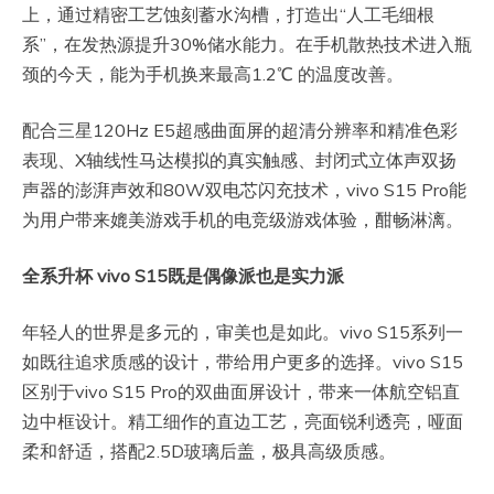
上，通过精密工艺蚀刻蓄水沟槽，打造出“人工毛细根
系”，在发热源提升30%储水能力。在手机散热技术进入瓶
颈的今天，能为手机换来最高1.2℃ 的温度改善。
配合三星120Hz E5超感曲面屏的超清分辨率和精准色彩
表现、X轴线性马达模拟的真实触感、封闭式立体声双扬
声器的澎湃声效和80W双电芯闪充技术，vivo S15 Pro能
为用户带来媲美游戏手机的电竞级游戏体验，酣畅淋漓。
全系升杯 vivo S15既是偶像派也是实力派
年轻人的世界是多元的，审美也是如此。vivo S15系列一
如既往追求质感的设计，带给用户更多的选择。vivo S15
区别于vivo S15 Pro的双曲面屏设计，带来一体航空铝直
边中框设计。精工细作的直边工艺，亮面锐利透亮，哑面
柔和舒适，搭配2.5D玻璃后盖，极具高级质感。