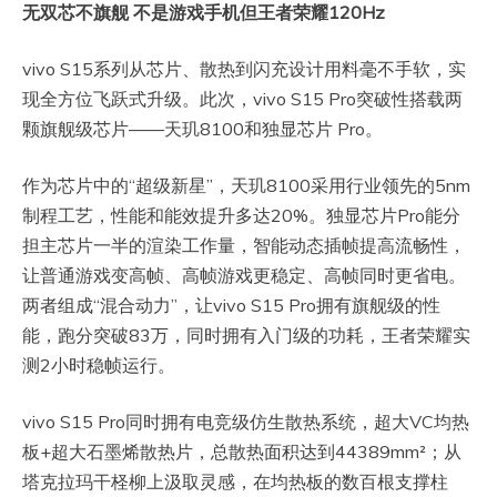
无双芯不旗舰 不是游戏手机但王者荣耀120Hz
vivo S15系列从芯片、散热到闪充设计用料毫不手软，实
现全方位飞跃式升级。此次，vivo S15 Pro突破性搭载两
颗旗舰级芯片——天玑8100和独显芯片 Pro。
作为芯片中的“超级新星”，天玑8100采用行业领先的5nm
制程工艺，性能和能效提升多达20%。独显芯片Pro能分
担主芯片一半的渲染工作量，智能动态插帧提高流畅性，
让普通游戏变高帧、高帧游戏更稳定、高帧同时更省电。
两者组成“混合动力”，让vivo S15 Pro拥有旗舰级的性
能，跑分突破83万，同时拥有入门级的功耗，王者荣耀实
测2小时稳帧运行。
vivo S15 Pro同时拥有电竞级仿生散热系统，超大VC均热
板+超大石墨烯散热片，总散热面积达到44389mm²；从
塔克拉玛干柽柳上汲取灵感，在均热板的数百根支撑柱