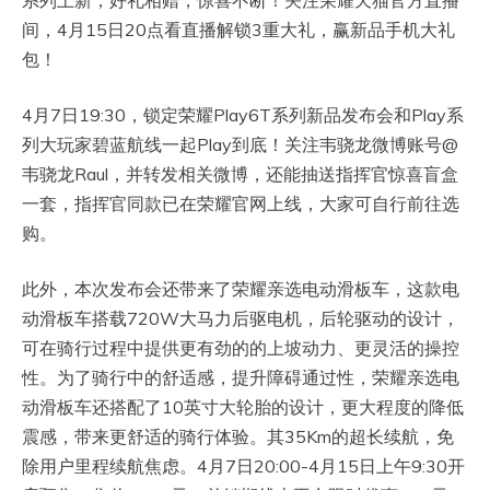
系列上新，好礼相赠，惊喜不断！关注荣耀天猫官方直播
间，4月15日20点看直播解锁3重大礼，赢新品手机大礼
包！
4月7日19:30，锁定荣耀Play6T系列新品发布会和Play系
列大玩家碧蓝航线一起Play到底！关注韦骁龙微博账号@
韦骁龙Raul，并转发相关微博，还能抽送指挥官惊喜盲盒
一套，指挥官同款已在荣耀官网上线，大家可自行前往选
购。
此外，本次发布会还带来了荣耀亲选电动滑板车，这款电
动滑板车搭载720W大马力后驱电机，后轮驱动的设计，
可在骑行过程中提供更有劲的的上坡动力、更灵活的操控
性。为了骑行中的舒适感，提升障碍通过性，荣耀亲选电
动滑板车还搭配了10英寸大轮胎的设计，更大程度的降低
震感，带来更舒适的骑行体验。其35Km的超长续航，免
除用户里程续航焦虑。4月7日20:00-4月15日上午9:30开