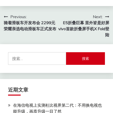
文
Previous:
Next:
骑着滑板车开发布会 2299元
E5折叠巨幕 里外皆是好屏
章
荣耀亲选电动滑板车正式发布
vivo首款折叠屏手机X Fold登
导
陆
航
搜
索：
近期文章
在海信电视上实测杜比视界第二代：不用换电视也
能升级，画质升级一目了然