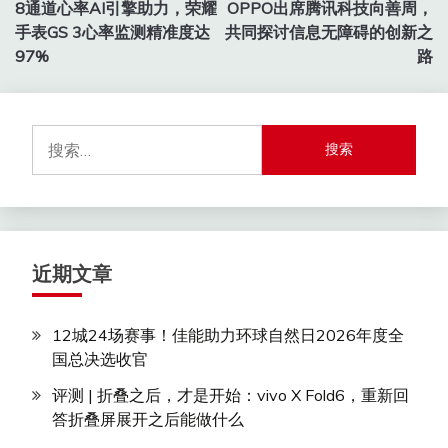
8通道心率AI引擎助力，荣耀
OPPO出席腾讯科技向善周，
章
手表GS 3心率监测精准度达
共同探讨信息无障碍的创新之
导
97%
路
航
搜
索：
近期文章
12城24场赛事！佳能助力环球自然日2026年度全
国总决选收官
评测 | 折叠之后，才是开始：vivo X Fold6，重新回
答折叠屏展开之后能做什么