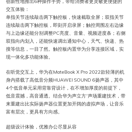
创新性地推出6种操作手势，带给消费者更灵敏更便捷的
交互体验：
单指关节连续敲击两下触控板，快速截取全屏；双指关节
连续敲击两下触控板，即刻开启录屏；触控周围左右边缘
与上边缘还能分别调整PC亮度、音量、视频进度条；右侧
双指向内划入，还能快速调出通知中心，天气、快递、热
搜等信息，一目了然。触控板内置华为分享连接区域，实
现一体化多功能体验。
在听觉交互上，华为在MateBook X Pro 2022款轻薄的机
身内搭载了高低音分频HUAWEI SOUND 6扬声器，其中
4个低音单元采用背靠背设计，在不增加厚度的前提下，
低音震撼，高音通透。结合华为声立方“声场重建技术，带
来重建出比实际扬声器位置更加开阔的虚拟声场，让音乐
富有层次，更具有方向感。
超级设计体验，优雅办公尽显从容