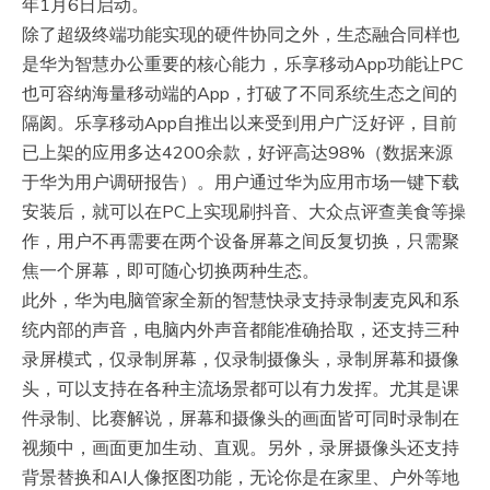
年1月6日启动。
除了超级终端功能实现的硬件协同之外，生态融合同样也
是华为智慧办公重要的核心能力，乐享移动App功能让PC
也可容纳海量移动端的App，打破了不同系统生态之间的
隔阂。乐享移动App自推出以来受到用户广泛好评，目前
已上架的应用多达4200余款，好评高达98%（数据来源
于华为用户调研报告）。用户通过华为应用市场一键下载
安装后，就可以在PC上实现刷抖音、大众点评查美食等操
作，用户不再需要在两个设备屏幕之间反复切换，只需聚
焦一个屏幕，即可随心切换两种生态。
此外，华为电脑管家全新的智慧快录支持录制麦克风和系
统内部的声音，电脑内外声音都能准确拾取，还支持三种
录屏模式，仅录制屏幕，仅录制摄像头，录制屏幕和摄像
头，可以支持在各种主流场景都可以有力发挥。尤其是课
件录制、比赛解说，屏幕和摄像头的画面皆可同时录制在
视频中，画面更加生动、直观。另外，录屏摄像头还支持
背景替换和AI人像抠图功能，无论你是在家里、户外等地