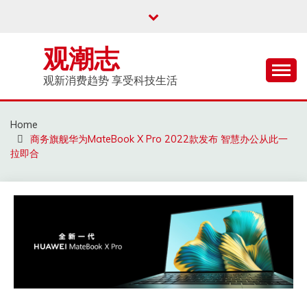
Skip
to
content
观潮志
观新消费趋势 享受科技生活
Home
商务旗舰华为MateBook X Pro 2022款发布 智慧办公从此一
拉即合