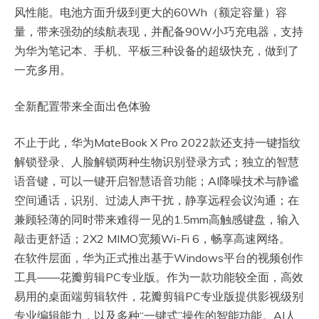
风性能。电池方面升级到更大的60Wh（额定容量）容
量，带来强劲的续航表现，并配备90W小巧充电器，支持
为华为笔记本、手机、平板三种设备的超级快充，做到了
一充多用。
全新配置带来全面出色体验
不止于此，华为MateBook X Pro 2022款还支持一键指纹
解锁登录、人脸解锁两种生物识别登录方式；独立的智慧
语音键，可以一键开启智慧语音功能；AI降噪技术与静谧
空间通话，识别、过滤人声干扰，静享远程会议沟通；在
兼顾轻薄的同时带来难得一见的1.5mm高触感键盘，输入
敲击更舒适；2X2 MIMO宽频Wi-Fi 6，畅享高速网络。
在软件层面，华为正式推出基于Windows平台的视频创作
工具——花瓣剪辑PC专业版。作为一款功能较全面，高效
易用的桌面端剪辑软件，花瓣剪辑PC专业版提供影视级别
专业编辑能力，以及多种“一键式”操作的智能功能。AI人