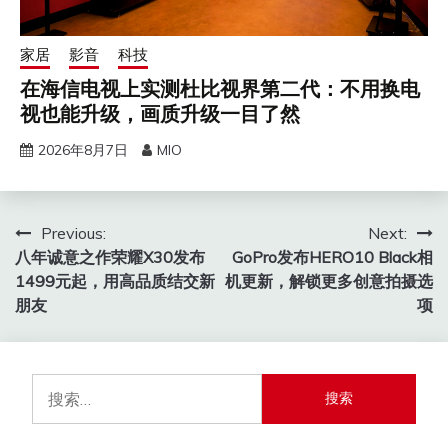
家居
影音
科技
在海信电视上实测杜比视界第二代：不用换电
视也能升级，画质升级一目了然
2026年8月7日
MIO
文
Previous:
Next:
八年诚意之作荣耀X30发布
GoPro发布HERO10 Black相
章
1499元起，用高品质结交新
机更新，解锁更多创意拍摄选
导
朋友
项
航
搜
索：