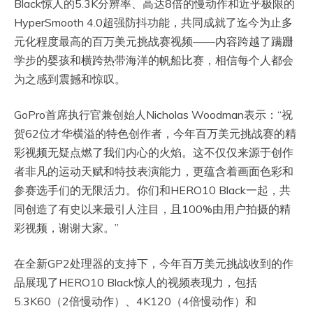
Black惊人的5.3K分辨率、高达8倍的慢动作和近乎极限的
HyperSmooth 4.0超强防抖功能，共同成就了迄今为止多
元化程度最高的百万美元挑战赛视频——内容跨越了蹒跚
学步的婴孩和横跨热带海洋的帆船比赛，相信每个人都会
为之感到震撼和惊叹。
GoPro首席执行官兼创始人Nicholas Woodman表示：“祝
贺62位才华横溢的特色创作者，今年百万美元挑战赛的精
彩视频无疑点燃了我们内心的火焰。这不仅仅来源于创作
者非凡的运动天赋和特技表演能力，更蕴含着画面色彩和
参赛选手们的无限活力。你们和HERO10 Black一起，共
同创造了有史以来最引人注目，且100%由用户拍摄的精
彩视频，谢谢大家。”
在全新GP2处理器的支持下，今年百万美元挑战收到的作
品展现了HERO10 Black惊人的视频表现力，包括
5.3K60（2倍慢动作）、4K120（4倍慢动作）和