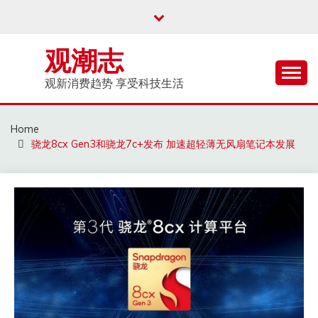
Skip
to
content
观潮志
观新消费趋势 享受科技生活
Home
骁龙8cx Gen3和骁龙7c+发布 加速超轻薄无风扇笔记本发展