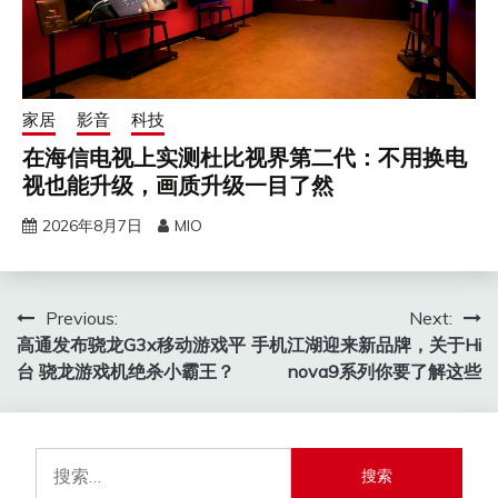
家居
影音
科技
在海信电视上实测杜比视界第二代：不用换电
视也能升级，画质升级一目了然
2026年8月7日
MIO
文
Previous:
Next:
高通发布骁龙G3x移动游戏平
手机江湖迎来新品牌，关于Hi
章
台 骁龙游戏机绝杀小霸王？
nova9系列你要了解这些
导
航
搜
索：