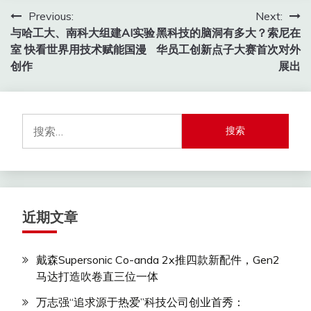
文
Previous:
Next:
与哈工大、南科大组建AI实验
黑科技的脑洞有多大？索尼在
章
室 快看世界用技术赋能国漫
华员工创新点子大赛首次对外
导
创作
展出
航
搜
索：
近期文章
戴森Supersonic Co-anda 2x推四款新配件，Gen2
马达打造吹卷直三位一体
万志强“追求源于热爱”科技公司创业首秀：