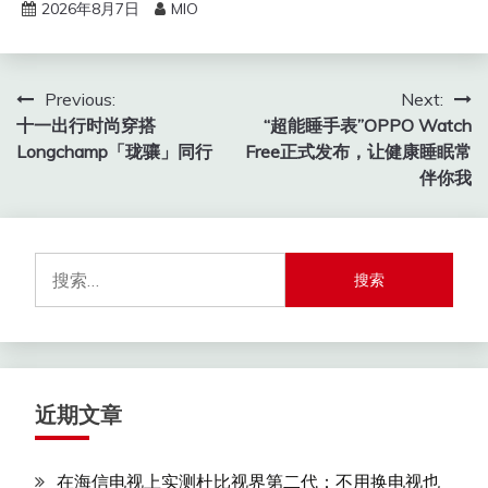
2026年8月7日
MIO
文
Previous:
Next:
十一出行时尚穿搭
“超能睡手表”OPPO Watch
章
Longchamp「珑骧」同行
Free正式发布，让健康睡眠常
导
伴你我
航
搜
索：
近期文章
在海信电视上实测杜比视界第二代：不用换电视也