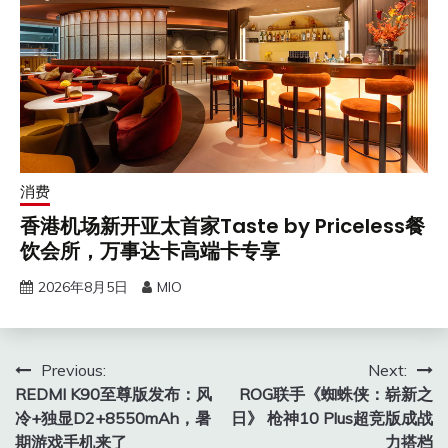
消费
香港机场新开亚太首家Taste by Priceless餐
饮会所，万事达卡高端卡专享
2026年8月5日
MIO
文
Previous:
Next:
REDMI K90至尊版发布：风
ROG联手《蜘蛛侠：崭新之
章
冷+独显D2+8550mAh，暑
日》 枪神10 Plus超竞版成战
导
期游戏手机来了
力搭档