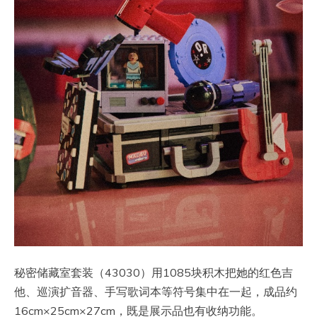
秘密储藏室套装（43030）用1085块积木把她的红色吉
他、巡演扩音器、手写歌词本等符号集中在一起，成品约
16cm×25cm×27cm，既是展示品也有收纳功能。