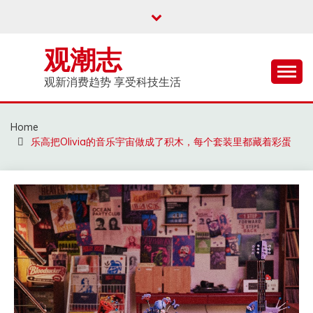
Skip
to
content
观潮志
观新消费趋势 享受科技生活
Home
乐高把Olivia的音乐宇宙做成了积木，每个套装里都藏着彩蛋