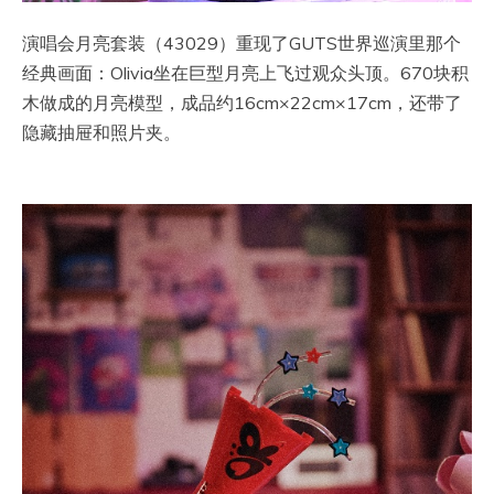
演唱会月亮套装（43029）重现了GUTS世界巡演里那个
经典画面：Olivia坐在巨型月亮上飞过观众头顶。670块积
木做成的月亮模型，成品约16cm×22cm×17cm，还带了
隐藏抽屉和照片夹。