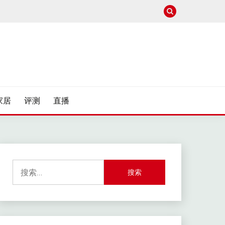
家居
评测
直播
搜
索：