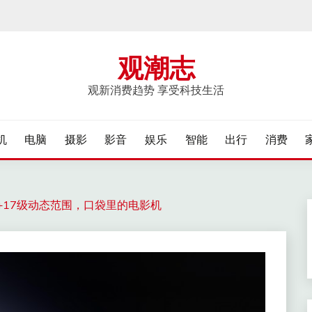
观潮志
观新消费趋势 享受科技生活
机
电脑
摄影
影音
娱乐
智能
出行
消费
主摄+17级动态范围，口袋里的电影机