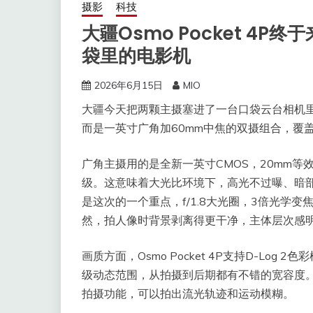
摄影
科技
大疆Osmo Pocket 4P
袋里的电影机
2026年6月15日
MIO
大疆今天把两颗主摄塞进了一台口袋云台相机里。O
而是一英寸广角加60mm中焦的双摄组合，覆
广角主摄用的是全新一英寸CMOS，20mm等效焦
级。这意味着大光比环境下，高光不过曝、暗部
是这次的一个重点，f/1.8大光圈，3倍光学
然，拍人像时背景剥离得更干净，主体层次感
画质方面，Osmo Pocket 4P支持D-Log 
级动态范围，从拍摄到后期都有不错的宽容度。视
拍摄功能，可以拍出流光轨迹和运动模糊。