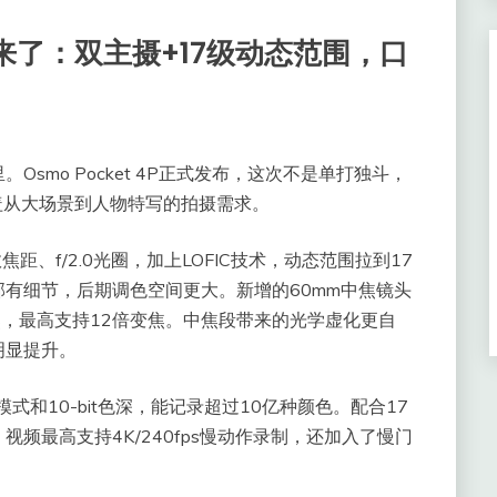
终于来了：双主摄+17级动态范围，口
smo Pocket 4P正式发布，这次不是单打独斗，
盖从大场景到人物特写的拍摄需求。
距、f/2.0光圈，加上LOFIC技术，动态范围拉到17
有细节，后期调色空间更大。新增的60mm中焦镜头
变焦，最高支持12倍变焦。中焦段带来的光学虚化更自
明显提升。
2色彩模式和10-bit色深，能记录超过10亿种颜色。配合17
频最高支持4K/240fps慢动作录制，还加入了慢门