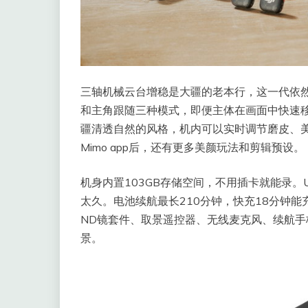
三轴机械云台增稳是大疆的老本行，这一代依然
和主角跟随三种模式，即便主体在画面中快速
疆清透自然的风格，机内可以实时调节磨皮、美
Mimo app后，还有更多美颜玩法和剪辑预设。
机身内置103GB存储空间，不用插卡就能录。US
太久。电池续航最长210分钟，快充18分钟
ND镜套件、取景遥控器、无线麦克风、续航
景。