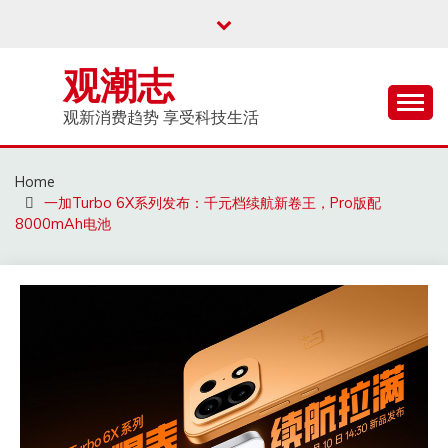
Skip
to
content
观潮志
观新消费趋势 享受科技生活
Home
一加Turbo 6X系列发布：千元档续航新卷王，Pro版配
8000mAh电池