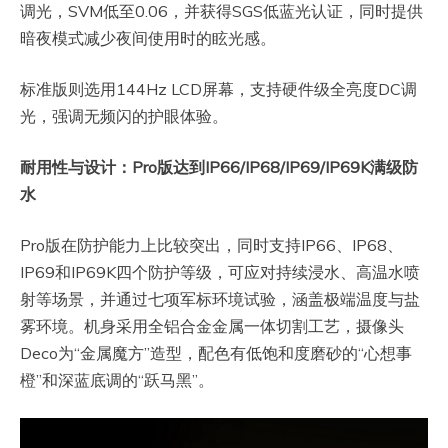
调光，SVM低至0.06，并获得SGS低蓝光认证，同时提供
暗夜模式减少夜间使用时的眩光感。
标准版则选用144Hz LCD屏幕，支持硬件级全亮度DC调
光，强调无频闪的护眼体验。
耐用性与设计：Pro版达到IP66/IP68/IP69/IP69K满级防
水
Pro版在防护能力上比较突出，同时支持IP66、IP68、
IP69和IP69K四个防护等级，可应对持续浸水、高温水喷
射等场景，并通过七项军标环境试验，涵盖极端温度与盐
雾环境。机身采用全铝合金金属一体切割工艺，摄像头
Deco为“金属魔方”造型，配色有低饱和度磨砂的“心想事
橙”和深蓝底调的“跃马黑”。