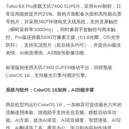
Turbo 6X Pro搭载天玑7400 SUPER，采用4nm制程，日
常应用能效提升约25%。散热方面配备大面积高性能石墨
导热片，并采用360°环绕电竞天线系统，支持灵犀触控
（瞬时采样率3000Hz），同时兼容手套触控与雨水触
控。Pro版还搭载5000万像素主摄（f/1.8光圈，OIS光学
防抖），支持实况照片（前后镜头均可），并提供AI最佳
表情、AI画质增强、AI消除等影像功能。
标准版则使用天玑7360 SUPER移动平台，同样预装
ColorOS 16，支持极光引擎与潮汐引擎。
系统与软件：ColorOS 16加持，AI功能丰富
两款机型均运行ColorOS 16，一加称其可提供最长六年的
流畅使用体验。游戏助手支持全息音频、静默启动等功
能。AI方面，提供AI录音、AI语音摘要、智慧便签、AI写
作、AI翻译等工具，覆盖办公、学习和内容创作场景。