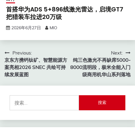
首搭华为ADS 5+896线激光雷达，启境GT7
把猎装车拉进20万级
2026年6月27日
MIO
文
Previous:
Next:
京东方携钙钛矿、智慧能源方
纯三色激光不再缺席5000-
章
案亮相2026 SNEC 共绘可持
8000流明段，极米全能入门
导
续发展蓝图
级商用机华山系列落地
航
搜
索：