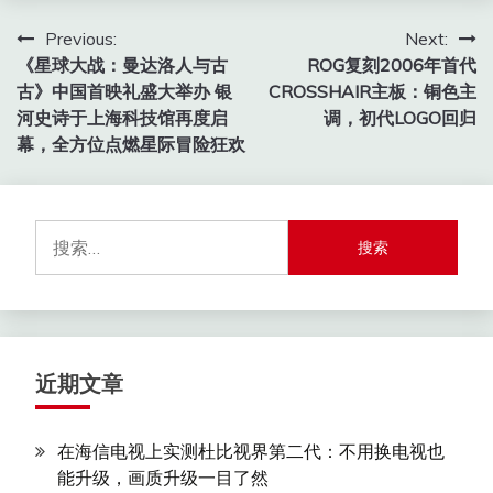
文
Previous:
Next:
《星球大战：曼达洛人与古
ROG复刻2006年首代
章
古》中国首映礼盛大举办 银
CROSSHAIR主板：铜色主
导
河史诗于上海科技馆再度启
调，初代LOGO回归
幕，全方位点燃星际冒险狂欢
航
搜
索：
近期文章
在海信电视上实测杜比视界第二代：不用换电视也
能升级，画质升级一目了然