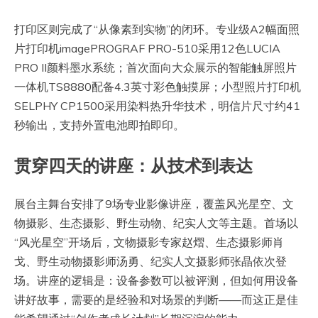
打印区则完成了“从像素到实物”的闭环。专业级A2幅面照
片打印机imagePROGRAF PRO-510采用12色LUCIA
PRO II颜料墨水系统；首次面向大众展示的智能触屏照片
一体机TS8880配备4.3英寸彩色触摸屏；小型照片打印机
SELPHY CP1500采用染料热升华技术，明信片尺寸约41
秒输出，支持外置电池即拍即印。
贯穿四天的讲座：从技术到表达
展台主舞台安排了9场专业影像讲座，覆盖风光星空、文
物摄影、生态摄影、野生动物、纪实人文等主题。首场以
“风光星空”开场后，文物摄影专家赵熠、生态摄影师肖
戈、野生动物摄影师汤勇、纪实人文摄影师张晶依次登
场。讲座的逻辑是：设备参数可以被评测，但如何用设备
讲好故事，需要的是经验和对场景的判断——而这正是佳