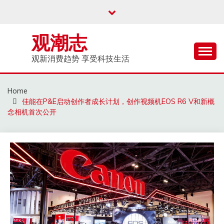
Skip
to
content
观潮志
观新消费趋势 享受科技生活
Home
佳能在P&E启动创作者成长计划，创作视频机EOS R6 V和新概
念相机首次公开