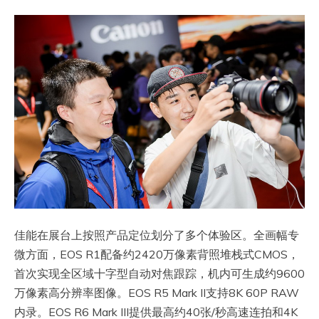
佳能在展台上按照产品定位划分了多个体验区。全画幅专
微方面，EOS R1配备约2420万像素背照堆栈式CMOS，
首次实现全区域十字型自动对焦跟踪，机内可生成约9600
万像素高分辨率图像。EOS R5 Mark II支持8K 60P RAW
内录。EOS R6 Mark III提供最高约40张/秒高速连拍和4K