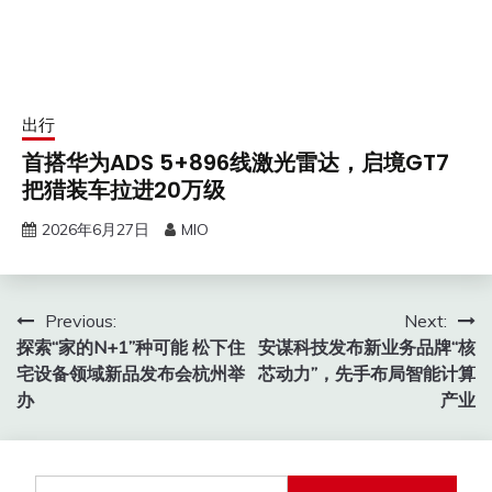
出行
首搭华为ADS 5+896线激光雷达，启境GT7
把猎装车拉进20万级
2026年6月27日
MIO
文
Previous:
Next:
探索“家的N+1”种可能 松下住
安谋科技发布新业务品牌“核
章
宅设备领域新品发布会杭州举
芯动力”，先手布局智能计算
导
办
产业
航
搜