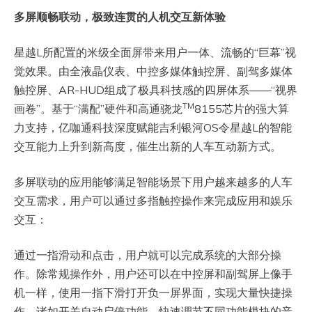
多屏顺畅联动，极致连贯的人机交互新体验
星越L所配置的米级全面屏带来用户一体、流畅的“巨幕”视
觉效果。由全液晶仪表、中控多媒体触控屏、副驾多媒体
触控屏、AR-HUD组成了极具科技感的四屏体系——“视界
TM
画卷”。基于“满配”硬件和高通骁龙
8155芯片的强大算
力支持，亿咖通科技深度赋能吉利银河OS令星越L的智能
交互能力上升到新高度，催生出新的人车互动新方式。
多屏联动的应用能够满足智能场景下用户越来越多的人车
交互需求，用户可以通过多指触控操作来完成应用和娱乐
交互：
通过一指滑动和点击，用户就可以完成系统的大部分操
作。除常规操作外，用户还可以在中控屏和副驾屏上像手
机一样，使用一指下滑打开负一屏界面，实现大量快捷操
作。诸如开关自动启停功能、快速调节不同功能模块的音