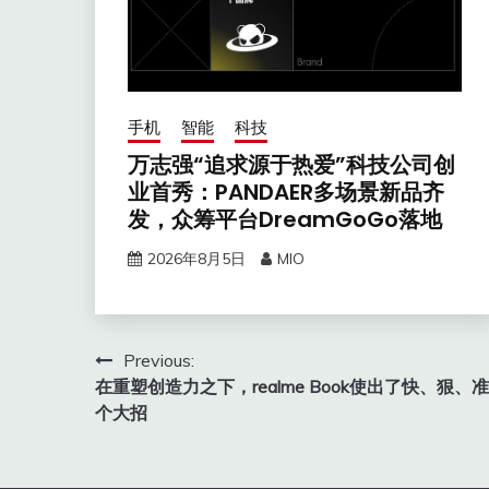
手机
智能
科技
万志强“追求源于热爱”科技公司创
业首秀：PANDAER多场景新品齐
发，众筹平台DreamGoGo落地
2026年8月5日
MIO
文
Previous:
在重塑创造力之下，realme Book使出了快、狠、
章
个大招
导
航