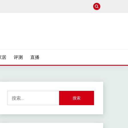
家居
评测
直播
搜
索：