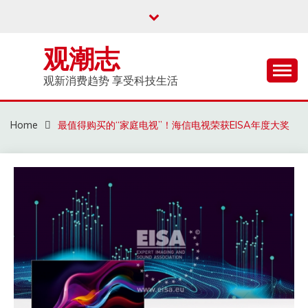
Skip
to
content
观潮志
观新消费趋势 享受科技生活
Home
最值得购买的“家庭电视”！海信电视荣获EISA年度大奖