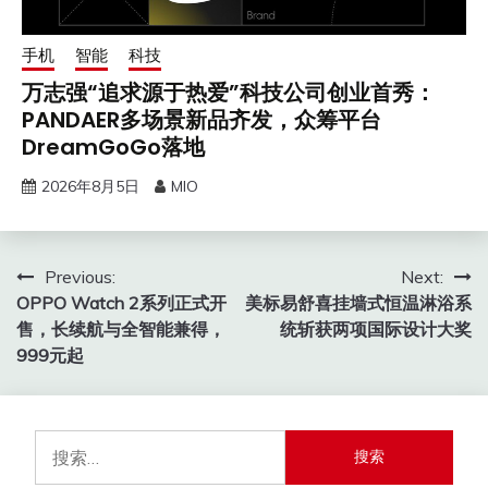
手机
智能
科技
万志强“追求源于热爱”科技公司创业首秀：
PANDAER多场景新品齐发，众筹平台
DreamGoGo落地
2026年8月5日
MIO
文
Previous:
Next:
OPPO Watch 2系列正式开
美标易舒喜挂墙式恒温淋浴系
章
售，长续航与全智能兼得，
统斩获两项国际设计大奖
导
999元起
航
搜
索：