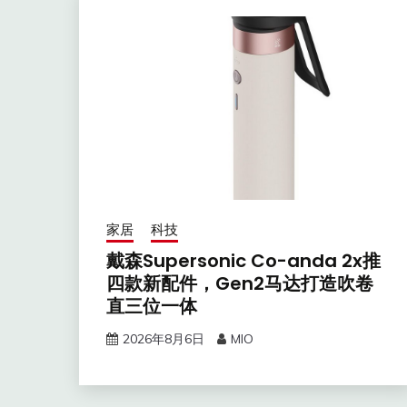
家居
科技
戴森Supersonic Co-anda 2x推
四款新配件，Gen2马达打造吹卷
直三位一体
2026年8月6日
MIO