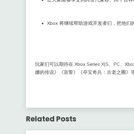
Xbox 将继续帮助游戏开发者们，把他
玩家们可以期待在 Xbox Series X|S、PC、Xb
娜的传说》《宣誓》《夺宝奇兵：古老之圈》
Related Posts