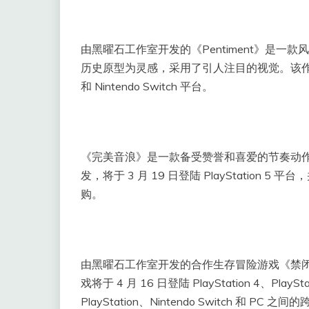
由黑曜石工作室开发的《Pentiment》是
历史原型为灵感，采用了引人注目的视觉。该作将于 2 月 2
和 Nintendo Switch 平台。
《完美音浪》是一款备受赞誉和喜爱的节奏动作游戏，
发，将于 3 月 19 日登陆 PlayStation 5 平台
购。
由黑曜石工作室开发的合作生存冒险游戏《禁闭求
戏将于 4 月 16 日登陆 PlayStation 4、PlaySt
PlayStation、Nintendo Switch 和 PC 