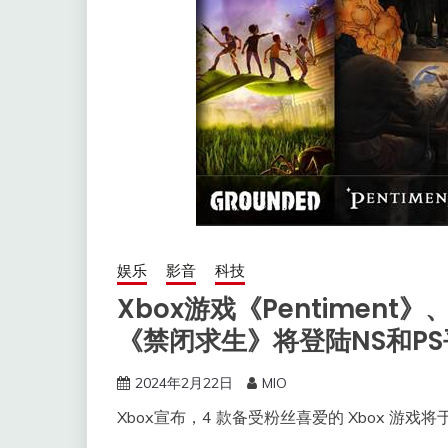
娱乐
影音
科技
Xbox游戏《Pentimen
《禁闭求生》将登陆NS和PS
2024年2月22日
MIO
Xbox宣布，4 款备受粉丝喜爱的 Xbox 游戏将于今