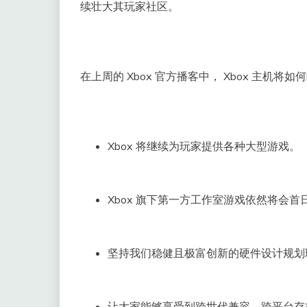
续壮大其玩家社区。
在上周的 Xbox 官方播客中， Xbox 主机
Xbox 将继续为玩家提供各种大型游戏。
Xbox 旗下第一方工作室游戏依然将会首日登
坚持我们稳健且极富创新的硬件设计规划
让大家能够享受到跨世代兼容、跨平台存