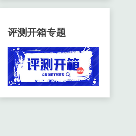
评测开箱专题