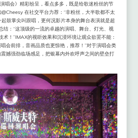
巡回演唱会》精彩纷呈，看点多多，既是给歌迷粉丝的节
Cheesy 在社交平台力荐：“非粉丝，大半歌都不太
一起鼓掌尖叫跟唱，更何况影片本身的舞台表演就是超
总结：“这顶级的一流的卓越的演唱、舞台、灯光、视
技术！”IMAX的视听效果和沉浸环境让观众欲罢不能：
在演唱会前排，音画品质也更惊艳，推荐！”对于演唱会类
音响震撼强劲临场感足，把银幕内外欢呼声之间的壁垒打