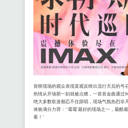
首映现场的观众表现直观反映出流行天后的号召
热情从开场那一刻就被点燃，一首首金曲通过I
绝大多数歌迷都忍不住跟唱，现场气氛热烈非凡
体验满分力荐：“‘霉霉’最好的现场之一，最酷
看！”