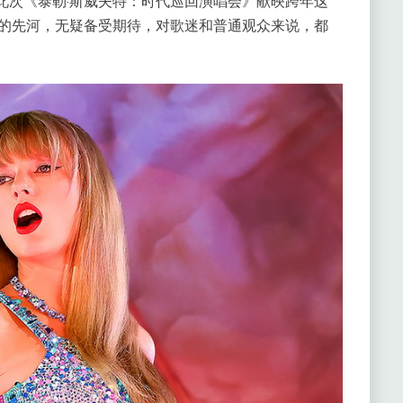
评价。此次《泰勒·斯威夫特：时代巡回演唱会》献映跨年这
映的先河，无疑备受期待，对歌迷和普通观众来说，都