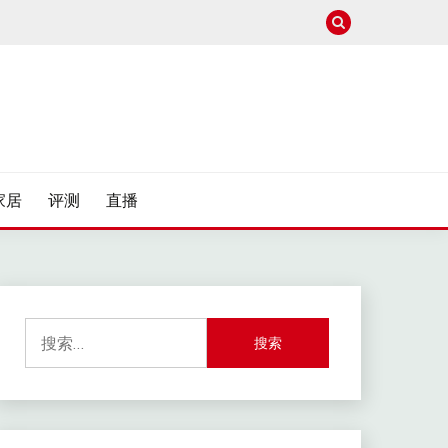
家居
评测
直播
搜
索：