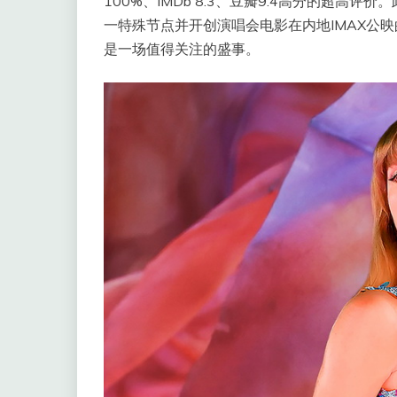
100%、IMDb 8.3、豆瓣9.4高分的超高
一特殊节点并开创演唱会电影在内地IMAX公
是一场值得关注的盛事。