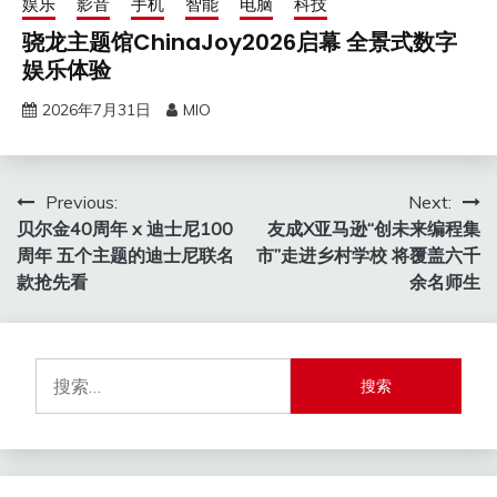
娱乐
影音
手机
智能
电脑
科技
骁龙主题馆ChinaJoy2026启幕 全景式数字
娱乐体验
2026年7月31日
MIO
文
Previous:
Next:
贝尔金40周年 x 迪士尼100
友成X亚马逊“创未来编程集
章
周年 五个主题的迪士尼联名
市”走进乡村学校 将覆盖六千
导
款抢先看
余名师生
航
搜
索：