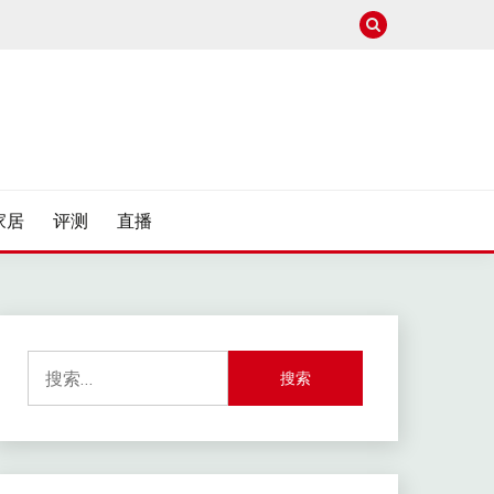
家居
评测
直播
搜
索：