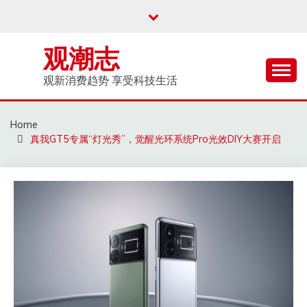
Skip
to
content
观潮志
观新消费趋势 享受科技生活
Home
真我GT5专属“灯光秀”，觉醒光环系统Pro光效DIY大赛开启