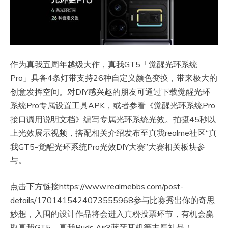
作为真我五周年越级大作，真我GT5「觉醒光环系统
Pro」具备4条灯带支持26种自定义颜色变换，带来极大的
创意发挥空间。对DIY感兴趣的朋友可通过下载觉醒光环
系统Pro专属设置工具APK，或者参看《觉醒光环系统Pro
接口调用说明文档》编写专属光环系统光效。拍摄45秒以
上光效展示视频，搭配相关介绍发布至真我realme社区“真
我GT5-觉醒光环系统Pro光效DIY大赛”大赛相关板块参
与。
点击下方链接https://www.realmebbs.com/post-
details/1701415424073555968参与比赛秀出你的奇思
妙想，入围的设计作品将会进入真粉投票环节，有机会赢
取真我GT5、真我Buds Air3蓝牙耳机等丰厚礼品！