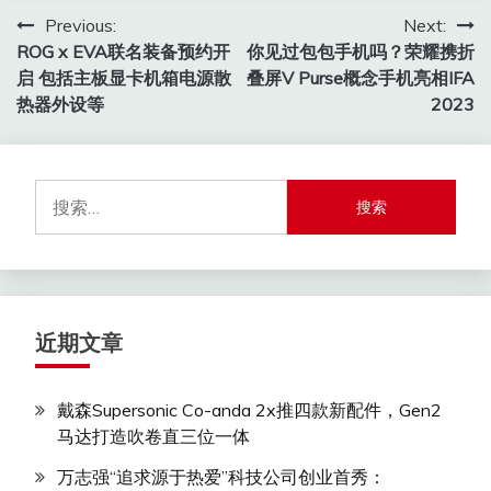
文
Previous:
Next:
ROG x EVA联名装备预约开
你见过包包手机吗？荣耀携折
章
启 包括主板显卡机箱电源散
叠屏V Purse概念手机亮相IFA
导
热器外设等
2023
航
搜
索：
近期文章
戴森Supersonic Co-anda 2x推四款新配件，Gen2
马达打造吹卷直三位一体
万志强“追求源于热爱”科技公司创业首秀：