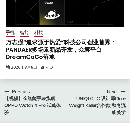
手机
智能
科技
万志强“追求源于热爱”科技公司创业首秀：
PANDAER多场景新品齐发，众筹平台
DreamGoGo落地
2026年8月5日
MIO
文
Previous:
Next:
【视频】全智能手表旗舰
UNIQLO : C 设计师Clare
章
OPPO Watch 4 Pro 试戴体
Waight Keller合作款 秋冬流
导
验
线美学
航