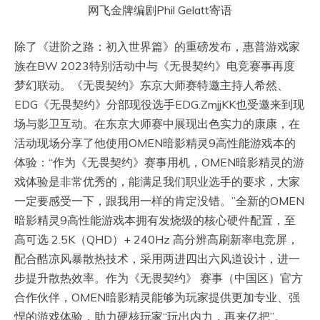
网飞金牌编剧Phil Gelatt寄语
除了《进阶之路：初入世界篇》的重磅发布，惠普游戏家
族在BW 2023特别活动中与《无畏契约》电竞赛事再度
梦幻联动。《无畏契约》东京大师赛特邀主持人希然、
EDG《无畏契约》分部现役选手EDG.ZmjjKK也受邀来到现
场与影卫互动。在东京大师赛中展现出色实力的康康，在
活动现场分享了他使用OMEN暗影精灵9高性能游戏本的
体验：“作为《无畏契约》赛事用机，OMEN暗影精灵的游
戏体验是非常优秀的，能满足我们职业选手的要求，大家
一定要感受一下，跟我用一样的肯定没错。”全新的OMEN
暗影精灵9高性能游戏本拥有发烧级的核心硬件配置，至
高可选 2.5K（QHD）+ 240Hz 高分辨高刷新率电竞屏，
配合酷凉风暴散热技术，采用两进四出六风道设计，进一
步提升散热效率。作为《无畏契约》 赛事（中国区）官方
合作伙伴，OMEN暗影精灵能够为玩家提供更加专业、强
悍的游戏体验，助力硬核玩家“玩出内力，再来亿把”。