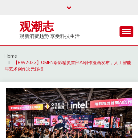
Skip
to
content
观潮志
观新消费趋势 享受科技生活
Home
【BW2023】OMEN暗影精灵首部AI创作漫画发布，人工智能
与艺术创作次元碰撞