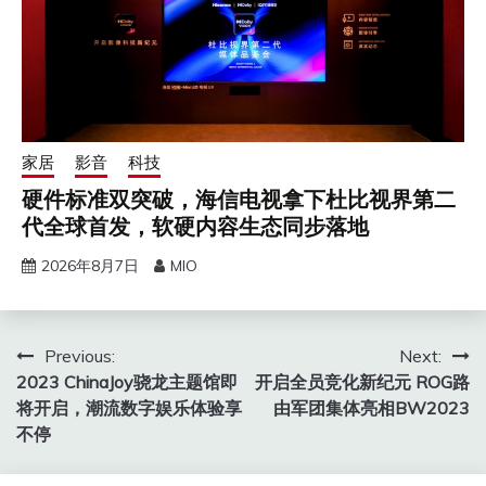
家居
影音
科技
硬件标准双突破，海信电视拿下杜比视界第二
代全球首发，软硬内容生态同步落地
2026年8月7日
MIO
文
Previous:
Next:
2023 ChinaJoy骁龙主题馆即
开启全员竞化新纪元 ROG路
章
将开启，潮流数字娱乐体验享
由军团集体亮相BW2023
导
不停
航