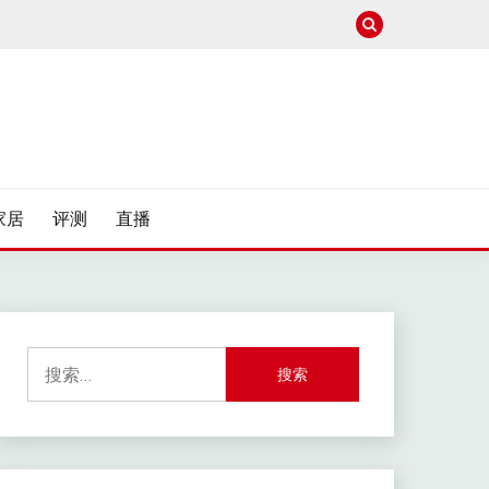
家居
评测
直播
搜
索：