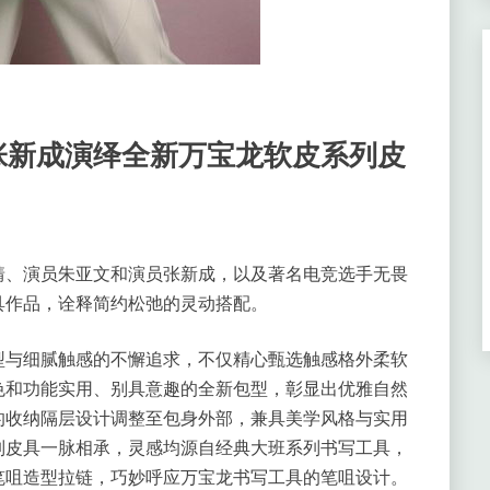
张新成演绎全新万宝龙软皮系列皮
靖、演员朱亚文和演员张新成，以及著名电竞选手无畏
具作品，诠释简约松弛的灵动搭配。
型与细腻触感的不懈追求，不仅精心甄选触感格外柔软
色和功能实用、别具意趣的全新包型，彰显出优雅自然
的收纳隔层设计调整至包身外部，兼具美学风格与实用
列皮具一脉相承，灵感均源自经典大班系列书写工具，
笔咀造型拉链，巧妙呼应万宝龙书写工具的笔咀设计。