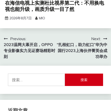
在海信电视上实测杜比视界第二代：不用换电
视也能升级，画质升级一目了然
2026年8月7日
MIO
文
Previous:
Next:
2023温网大幕开启，OPPO
“扎根虹口，助力虹口”华为中
章
专业影像实力见证赛场精彩时
国行2023上海伙伴菁英会成
导
刻
功举办
航
搜
索：
近期文章