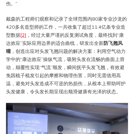
伤。”
戴森的工程师们观察和记录了全球范围内80家专业沙龙的
420多名造型师的工作，一共收集了超过11.4亿条专业造
型数据
[2]
，经过大量严谨的反复测试角度，最终找到“康
达效应”实际应用边界的适合曲线，研发出全新
防飞翘风
嘴
，创造出应对头发飞翘问题的解决方案：利用空气动力
学中的“康达效应”操纵气流，吸附头发在流畅的曲面上滑
动，颠覆性实现“气流”顺发，瞬间抚平头发飞翘，有效避
免因梳子梳发引起的摩擦和物理伤害，同时无需借用高
温，避免对头发造成不可逆的热损伤，从根本上帮助呵护
头发健康，令头发长期呈现出顺滑健康有光泽的状态。