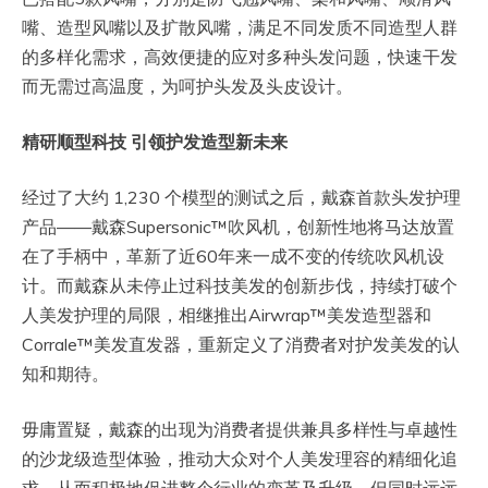
嘴、造型风嘴以及扩散风嘴，满足不同发质不同造型人群
的多样化需求，高效便捷的应对多种头发问题，快速干发
而无需过高温度，为呵护头发及头皮设计。
精研顺型科技
引领护发造型新未来
经过了大约 1,230 个模型的测试之后，戴森首款头发护理
产品——戴森Supersonic™吹风机，创新性地将马达放置
在了手柄中，革新了近60年来一成不变的传统吹风机设
计。而戴森从未停止过科技美发的创新步伐，持续打破个
人美发护理的局限，相继推出Airwrap™美发造型器和
Corrale™美发直发器，重新定义了消费者对护发美发的认
知和期待。
毋庸置疑，戴森的出现为消费者提供兼具多样性与卓越性
的沙龙级造型体验，推动大众对个人美发理容的精细化追
求，从而积极地促进整个行业的变革及升级。但同时远远