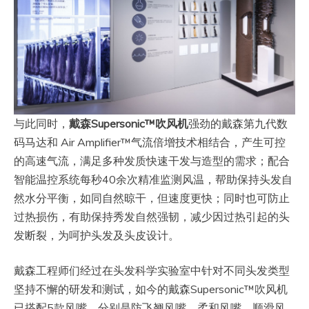
与此同时，
戴森Supersonic™吹风机
强劲的戴森第九代数
码马达和 Air Amplifier™气流倍增技术相结合，产生可控
的高速气流，满足多种发质快速干发与造型的需求；配合
智能温控系统每秒40余次精准监测风温，帮助保持头发自
然水分平衡，如同自然晾干，但速度更快；同时也可防止
过热损伤，有助保持秀发自然强韧，减少因过热引起的头
发断裂，为呵护头发及头皮设计。
戴森工程师们经过在头发科学实验室中针对不同头发类型
坚持不懈的研发和测试，如今的戴森Supersonic™吹风机
已搭配5款风嘴，分别是防飞翘风嘴、柔和风嘴、顺滑风