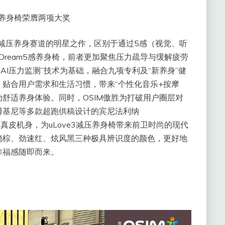
减压养身椅荣膺两项大奖
拓减压养身赛道的明星之作，区别于通过5感（视觉、听
ream5感养身椅，前者更加聚焦压力疏导与缓解疲劳
“AI压力监测”技术为基础，融合九项专利及“新养身”健
，贴合用户需求和生活习惯，带来“个性化音乐+按摩
动舒适养身体验。同时，OSIM傲胜为打破用户圈层对
博基尼等多款超跑供稿设计的宾尼法利纳
线配合真皮机身，为uLove3减压养身椅带来前卫时尚的现代
稳棕、劲速红、炫风黑三种极具辨识度的颜色，更好地
幸福感随即而来。