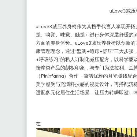
uLove3
uLove3减压养身椅作为其携手代言人李现开
觉、嗅觉、味觉、触觉）进行身体深层舒缓的uD
方面的养身体验。uLove3减压养身椅以创新的
康管理理念，通过“监测+追踪+舒压”三大步骤
+呼吸练习”的私人订制化减压配方，以科学驱
按摩类产品的刻板印象，与专门为法拉利、兰
（Pininfarina）合作，简洁优雅的月光弧
美学感受与充满科技感的视觉设计，再搭配沉
适配多元化居住生活场景，让压力转瞬即逝、
在