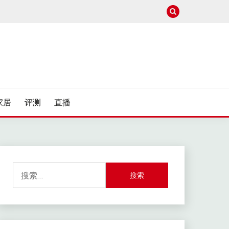
家居
评测
直播
搜
索：